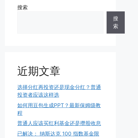
搜索
搜
索
近期文章
选择分红再投资还是现金分红？普通
投资者应该这样选
如何用豆包生成PPT？最新保姆级教
程
普通人应该买红利基金还是攒股收息
已解决： 纳斯达克 100 指数基金限