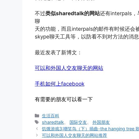
不过
类似sharedtalk的网站
还有interpal
聊
天的功能，而且interpals的邮件有时候
skype聊天工具等，以防看不到对方法的消
最近发表了新博文：
可以和外国人交友聊天的网站
手机如何上facebook
有需要的朋友可以看一下
分
生活百科
类
标
sharedtalk
、
国际交友
、
外国朋友
签
饥饿游戏3:嘲笑鸟（下）插曲-the hanging tree
可以和外国人交友聊天的网站推荐