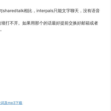
s，与sharedtalk相比，interpals只能文字聊天，没有语音
还会被墙打不开。如果用那个的话最好提前交换好邮箱或者
息。
 歌词及mp3下载