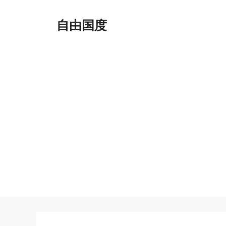
跳
至
自由国度
内
容