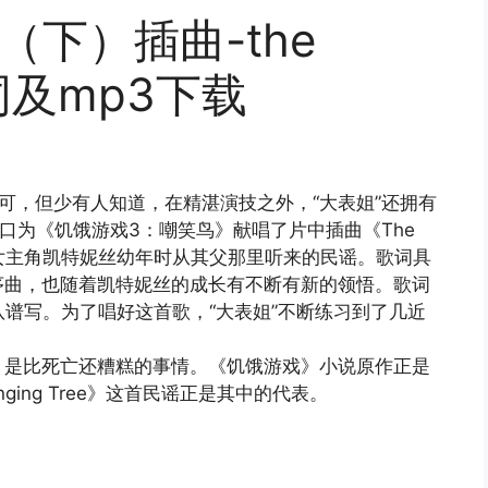
（下）插曲-the
 歌词及mp3下载
认可，但少有人知道，在精湛演技之外，“大表姐”还拥有
口为《饥饿游戏3：嘲笑鸟》献唱了片中插曲《The
”饰演的女主角凯特妮丝幼年时从其父那里听来的民谣。歌词具
序曲，也随着凯特妮丝的成长有不断有新的领悟。歌词
s乐队谱写。为了唱好这首歌，“大表姐”不断练习到了几近
，是比死亡还糟糕的事情。《饥饿游戏》小说原作正是
ging Tree》这首民谣正是其中的代表。