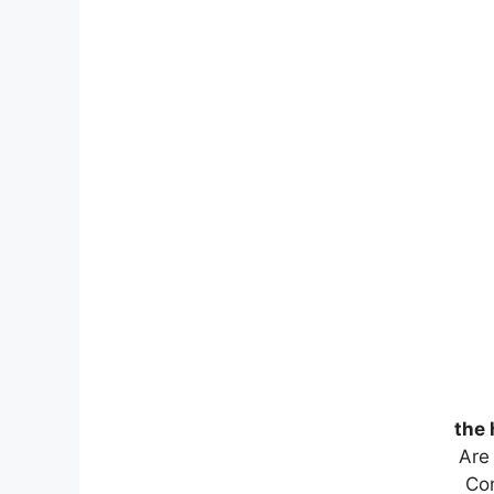
the 
Are
Coming