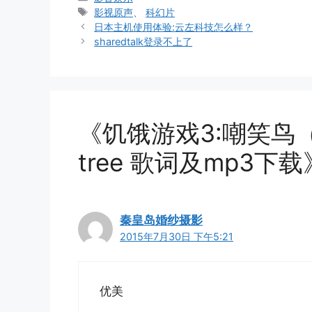
类
标
影视原声
、
科幻片
签
日本主机使用体验:云左科技怎么样？
sharedtalk登录不上了
《饥饿游戏3:嘲笑鸟（下
tree 歌词及mp3下
秦皇岛婚纱摄影
2015年7月30日 下午5:21
优美