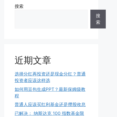
搜索
搜
索
近期文章
选择分红再投资还是现金分红？普通
投资者应该这样选
如何用豆包生成PPT？最新保姆级教
程
普通人应该买红利基金还是攒股收息
已解决： 纳斯达克 100 指数基金限