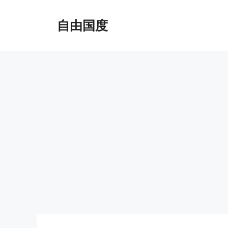
跳
至
自由国度
内
容