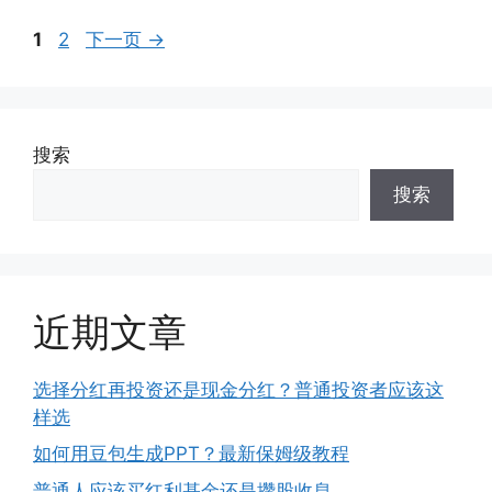
页
页
1
2
下一页
→
面
面
搜索
搜索
近期文章
选择分红再投资还是现金分红？普通投资者应该这
样选
如何用豆包生成PPT？最新保姆级教程
普通人应该买红利基金还是攒股收息