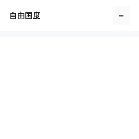
跳
至
自由国度
菜
内
容
单