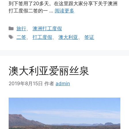
到下签用了20多天。在这里跟大家分享下关于澳洲
打工度假二签的一 …
阅读更多
分
旅行
、
澳洲打工度假
类
标
二签
、
打工度假
、
澳大利亚
、
签证
签
澳大利亚爱丽丝泉
2019年8月15日
作者
admin