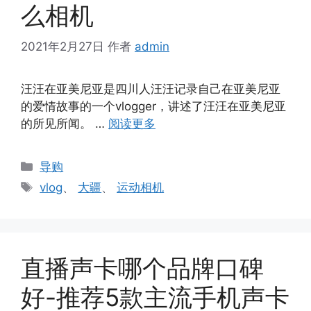
么相机
2021年2月27日
作者
admin
汪汪在亚美尼亚是四川人汪汪记录自己在亚美尼亚
的爱情故事的一个vlogger，讲述了汪汪在亚美尼亚
的所见所闻。 …
阅读更多
分
导购
类
标
vlog
、
大疆
、
运动相机
签
直播声卡哪个品牌口碑
好-推荐5款主流手机声卡