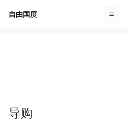
跳
至
自由国度
菜
内
容
单
导购