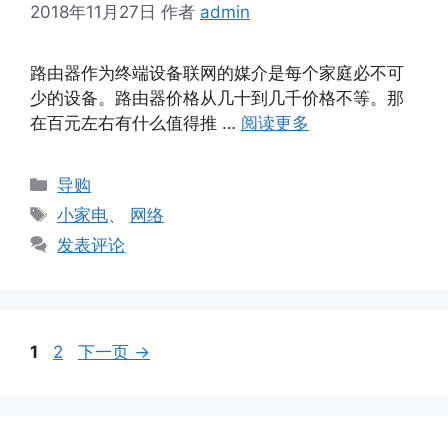
2018年11月27日
作者
admin
路由器作为终端设备联网的媒介是每个家庭必不可
少的设备。路由器价格从几十到几千价格不等。那
在百元左右有什么值得推 …
阅读更多
分
导购
类
标
小家电
、
网络
签
发表评论
页
页
1
2
下一页
→
面
面