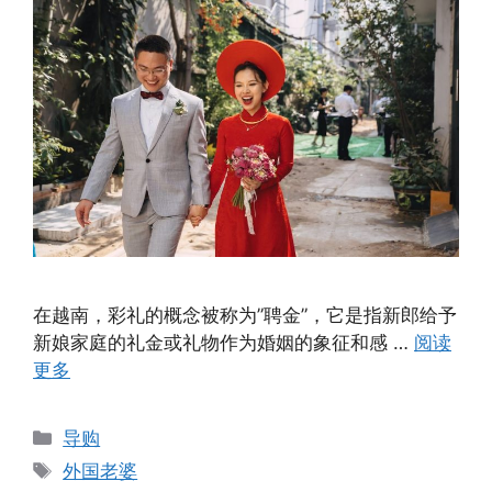
在越南，彩礼的概念被称为”聘金”，它是指新郎给予
新娘家庭的礼金或礼物作为婚姻的象征和感 …
阅读
更多
分
导购
类
标
外国老婆