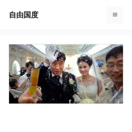
跳
至
自由国度
菜
内
容
单