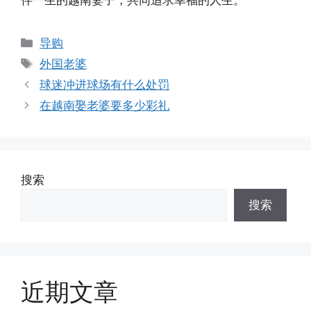
伴一生的越南妻子，共同追求幸福的人生。
分
导购
类
标
外国老婆
签
球迷冲进球场有什么处罚
在越南娶老婆要多少彩礼
搜索
搜索
近期文章