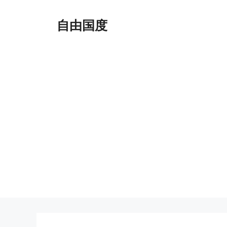
跳
至
自由国度
内
容