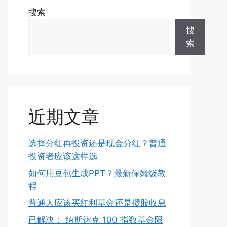
搜索
搜
索
近期文章
选择分红再投资还是现金分红？普通
投资者应该这样选
如何用豆包生成PPT？最新保姆级教
程
普通人应该买红利基金还是攒股收息
已解决： 纳斯达克 100 指数基金限