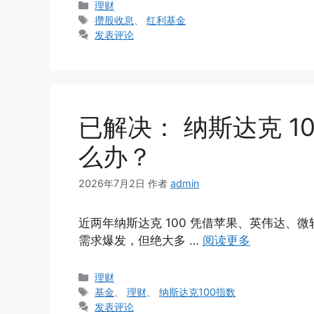
分
理财
类
标
攒股收息
、
红利基金
签
发表评论
已解决： 纳斯达克 1
么办？
2026年7月2日
作者
admin
近两年纳斯达克 100 凭借苹果、英伟达
需求爆发，但绝大多 …
阅读更多
分
理财
类
标
基金
、
理财
、
纳斯达克100指数
签
发表评论