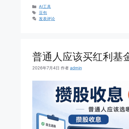
分
AI工具
类
标
豆包
签
发表评论
普通人应该买红利基
2026年7月4日
作者
admin