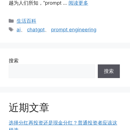
越为人们所知，”prompt …
阅读更多
分
生活百科
类
标
ai
、
chatgpt
、
prompt engineering
签
搜索
搜索
近期文章
选择分红再投资还是现金分红？普通投资者应该这
样选