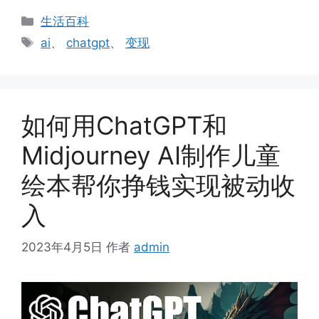
分
生活百科
类
标
ai
、
chatgpt
、
变现
签
如何用ChatGPT和
Midjourney AI制作儿童
绘本帮你挣钱实现被动收
入
2023年4月5日
作者
admin