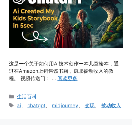
这是一个关于如何用AI技术创作一本儿童绘本，通
过在Amazon上销售该书籍，赚取被动收入的教
程。 视频传送门： …
阅读更多
分
生活百科
类
标
ai
、
chatgpt
、
midjourney
、
变现
、
被动收入
签