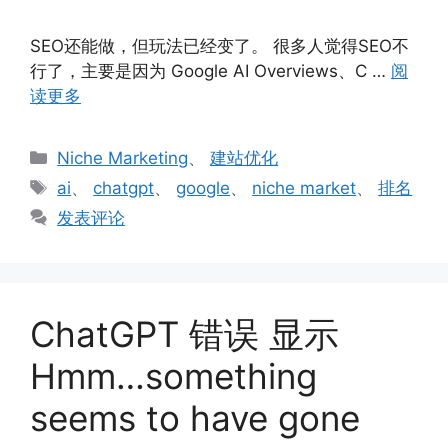
SEO还能做，但玩法已经变了。 很多人觉得SEO不
行了，主要是因为 Google AI Overviews、C …
阅
读更多
分
Niche Marketing
、
建站优化
类
标
ai
、
chatgpt
、
google
、
niche market
、
排名
签
发表评论
ChatGPT 错误 显示
Hmm…something
seems to have gone