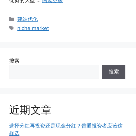
优势的大型 …
阅读更多
分
建站优化
类
标
niche market
签
搜索
搜索
近期文章
选择分红再投资还是现金分红？普通投资者应该这
样选