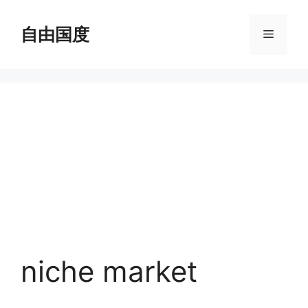
跳
至
自由国度
菜
内
容
单
niche market