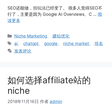
SEO还能做，但玩法已经变了。 很多人觉得SEO不
行了，主要是因为 Google AI Overviews、C …
阅
读更多
分
Niche Marketing
、
建站优化
类
标
ai
、
chatgpt
、
google
、
niche market
、
排名
签
发表评论
如何选择affiliate站的
niche
2018年11月16日
作者
admin