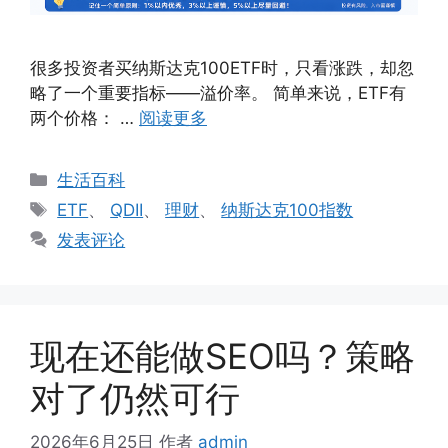
很多投资者买纳斯达克100ETF时，只看涨跌，却忽
略了一个重要指标——溢价率。 简单来说，ETF有
两个价格： …
阅读更多
分
生活百科
类
标
ETF
、
QDII
、
理财
、
纳斯达克100指数
签
发表评论
现在还能做SEO吗？策略
对了仍然可行
2026年6月25日
作者
admin