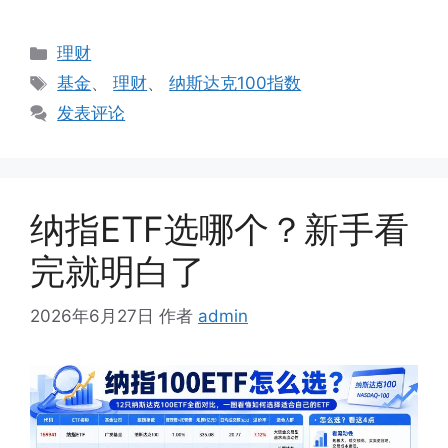
分
理财
类
标
基金
、
理财
、
纳斯达克100指数
签
发表评论
纳指ETF选哪个？新手看
完就明白了
2026年6月27日
作者
admin