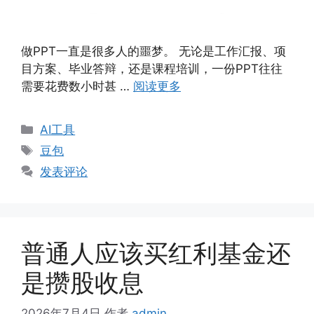
做PPT一直是很多人的噩梦。 无论是工作汇报、项
目方案、毕业答辩，还是课程培训，一份PPT往往
需要花费数小时甚 …
阅读更多
分
AI工具
类
标
豆包
签
发表评论
普通人应该买红利基金还
是攒股收息
2026年7月4日
作者
admin