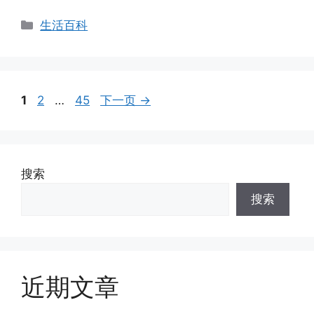
分
生活百科
类
页
页
页
1
2
…
45
下一页
→
面
面
面
搜索
搜索
近期文章