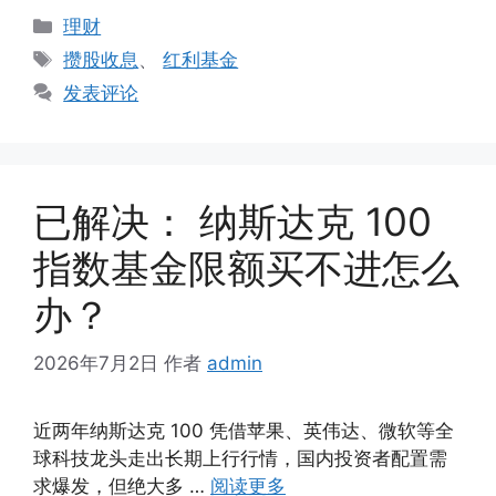
分
理财
类
标
攒股收息
、
红利基金
签
发表评论
已解决： 纳斯达克 100
指数基金限额买不进怎么
办？
2026年7月2日
作者
admin
近两年纳斯达克 100 凭借苹果、英伟达、微软等全
球科技龙头走出长期上行行情，国内投资者配置需
求爆发，但绝大多 …
阅读更多