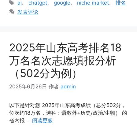
标
ai
、
chatgpt
、
google
、
niche market
、
排名
签
发表评论
2025年山东高考排名18
万名名次志愿填报分析
（502分为例）
2025年6月26日
作者
admin
以下是针对您 2025年山东高考成绩（总分502分，
位次约18万名，选科：语数外+历史/政治/生物） 的
省内报 …
阅读更多