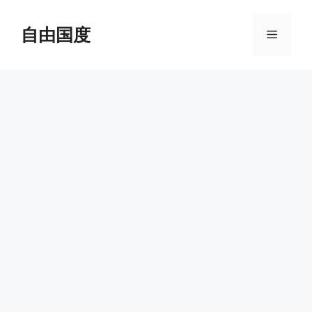
跳
至
自由国度
菜
内
容
单