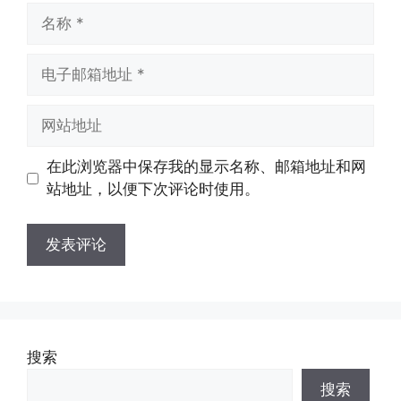
名
称
电
子
邮
网
箱
站
地
地
在此浏览器中保存我的显示名称、邮箱地址和网
址
址
站地址，以便下次评论时使用。
搜索
搜索