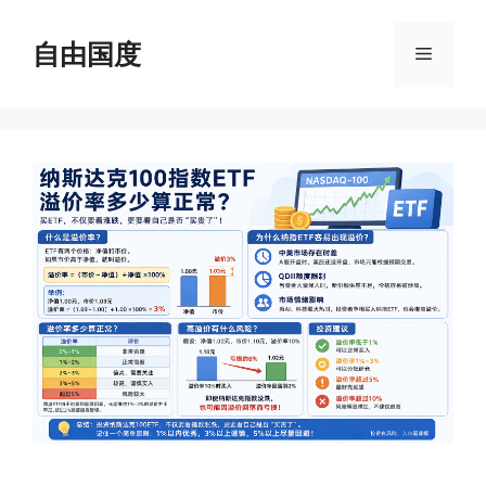
跳
至
自由国度
菜
内
容
单