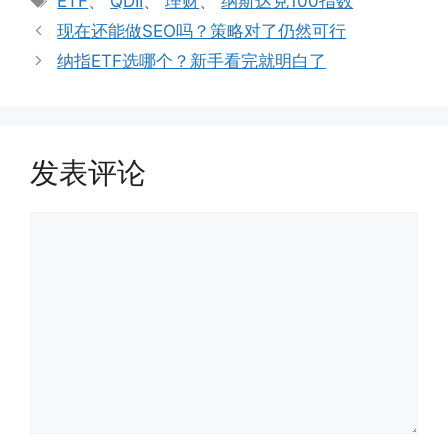
ETF
、
QDII
、
理财
、
纳斯达克100指数
签
现在还能做SEO吗？策略对了仍然可行
纳指ETF选哪个？新手看完就明白了
发表评论
评
论