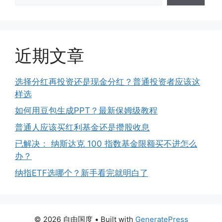
近期文章
选择分红再投资还是现金分红？普通投资者应该这
样选
如何用豆包生成PPT？最新保姆级教程
普通人应该买红利基金还是攒股收息
已解决： 纳斯达克 100 指数基金限额买不进怎么
办？
纳指ETF选哪个？新手看完就明白了
© 2026 自由国度
• Built with
GeneratePress