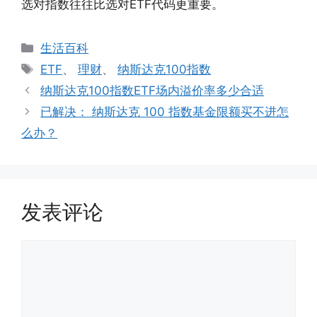
选对指数往往比选对ETF代码更重要。
分
生活百科
类
标
ETF
、
理财
、
纳斯达克100指数
签
纳斯达克100指数ETF场内溢价率多少合适
已解决： 纳斯达克 100 指数基金限额买不进怎
么办？
发表评论
评
论