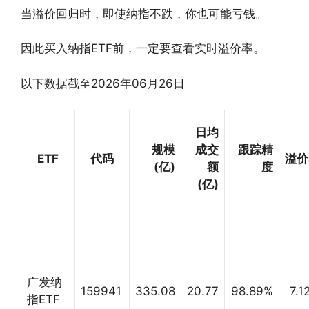
当溢价回归时，即使纳指不跌，你也可能亏钱。
因此买入纳指ETF前，一定要查看实时溢价率。
以下数据截至2026年06月26日
日均
规模
成交
跟踪精
ETF
代码
溢价
(亿)
额
度
(亿)
广发纳
159941
335.08
20.77
98.89%
7.1
指ETF