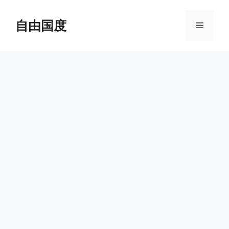
跳
至
自由国度
菜
内
容
单