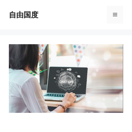
跳
至
自由国度
菜
内
容
单