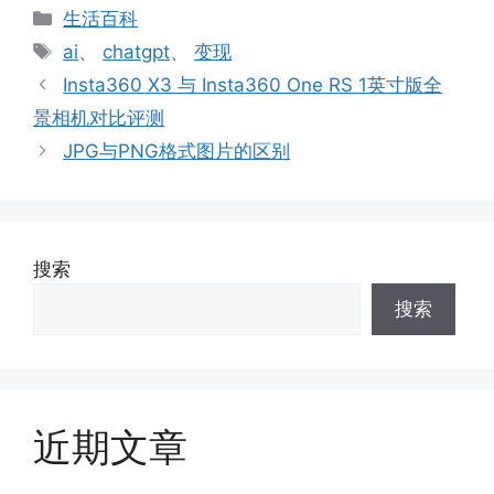
分
生活百科
类
标
ai
、
chatgpt
、
变现
签
Insta360 X3 与 Insta360 One RS 1英寸版全
景相机对比评测
JPG与PNG格式图片的区别
搜索
搜索
近期文章