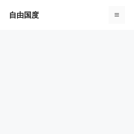
跳
至
自由国度
菜
内
容
单