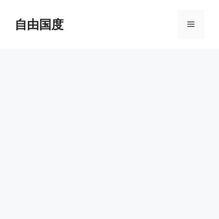
跳
至
自由国度
菜
内
容
单