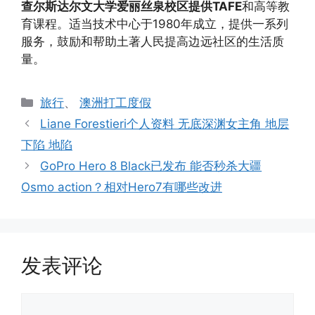
查尔斯达尔文大学爱丽丝泉校区提供TAFE
和高等教
育课程。适当技术中心于1980年成立，提供一系列
服务，鼓励和帮助土著人民提高边远社区的生活质
量。
分
旅行
、
澳洲打工度假
类
Liane Forestieri个人资料 无底深渊女主角 地层
下陷 地陷
GoPro Hero 8 Black已发布 能否秒杀大疆
Osmo action？相对Hero7有哪些改进
发表评论
评