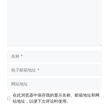
论
名
称
电
子
邮
网
箱
站
地
地
在此浏览器中保存我的显示名称、邮箱地址和网
址
址
站地址，以便下次评论时使用。