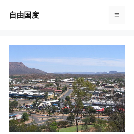
跳
至
自由国度
菜
内
容
单