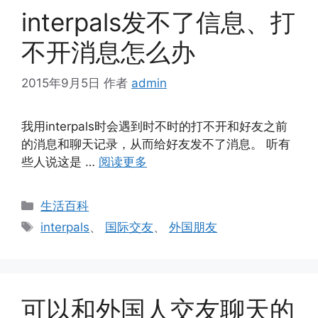
interpals发不了信息、打
不开消息怎么办
2015年9月5日
作者
admin
我用interpals时会遇到时不时的打不开和好友之前
的消息和聊天记录，从而给好友发不了消息。 听有
些人说这是 …
阅读更多
分
生活百科
类
标
interpals
、
国际交友
、
外国朋友
签
可以和外国人交友聊天的