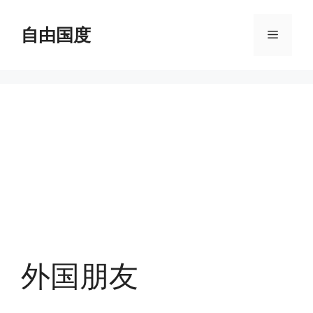
跳
至
自由国度
菜
内
容
单
外国朋友