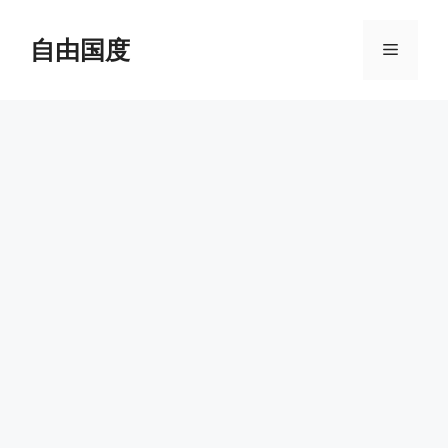
跳
至
自由国度
菜
内
容
单