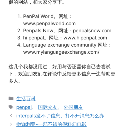
似的网站，和大家分享下。
PenPal World。网址：
www.penpalworld.com
Penpals Now。网址：penpalsnow.com
hi penpal。网址：www.hipenpal.com
Language exchange community 网址：
www.mylanguageexchange.com/
这几个我都没用过，好用与否还需你自己去尝试
下，欢迎朋友们在评论中反馈更多信息一边帮助更
多人。
分
生活百科
类
标
penpal
、
国际交友
、
外国朋友
签
interpals发不了信息、打不开消息怎么办
撒迦利亚-一部不错的假科幻电影