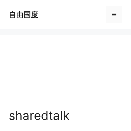
跳
至
自由国度
菜
内
容
单
sharedtalk