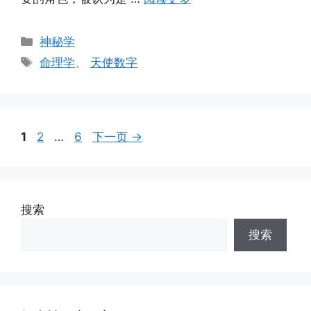
分
神秘学
类
标
命理学
、
天使数字
签
页
页
页
1
2
…
6
下一页
→
面
面
面
搜索
搜索