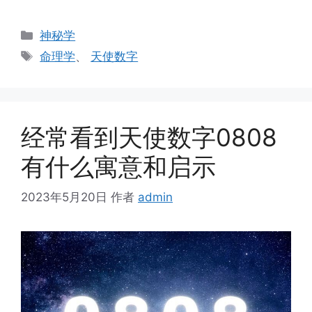
分
神秘学
类
标
命理学
、
天使数字
签
经常看到天使数字0808
有什么寓意和启示
2023年5月20日
作者
admin