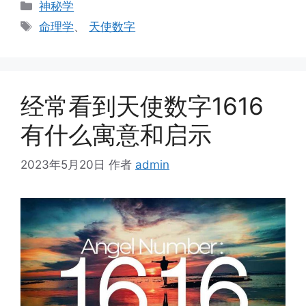
分
神秘学
类
标
命理学
、
天使数字
签
经常看到天使数字1616
有什么寓意和启示
2023年5月20日
作者
admin