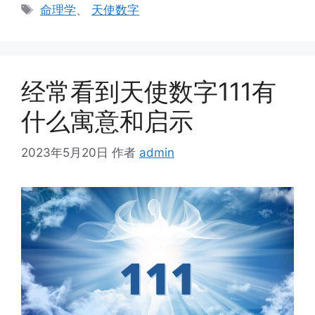
类
标
命理学
、
天使数字
签
经常看到天使数字111有
什么寓意和启示
2023年5月20日
作者
admin