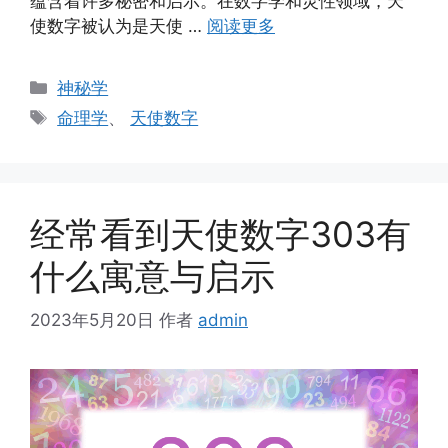
蕴含着许多秘密和启示。在数字学和灵性领域，天
使数字被认为是天使 …
阅读更多
分
神秘学
类
标
命理学
、
天使数字
签
经常看到天使数字303有
什么寓意与启示
2023年5月20日
作者
admin