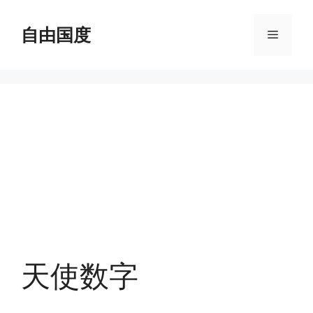
跳
至
自由国度
菜
内
容
单
天使数字