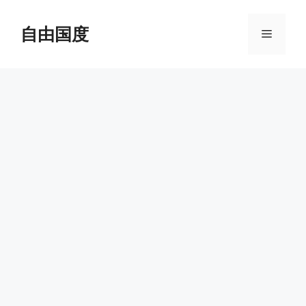
跳
至
自由国度
菜
内
容
单