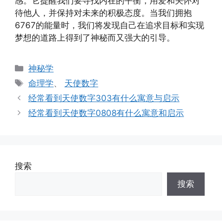
感。它提醒我们要寻找内在的平衡，用爱和关怀对
待他人，并保持对未来的积极态度。当我们拥抱
6767的能量时，我们将发现自己在追求目标和实现
梦想的道路上得到了神秘而又强大的引导。
分
神秘学
类
标
命理学
、
天使数字
签
经常看到天使数字303有什么寓意与启示
经常看到天使数字0808有什么寓意和启示
搜索
搜索