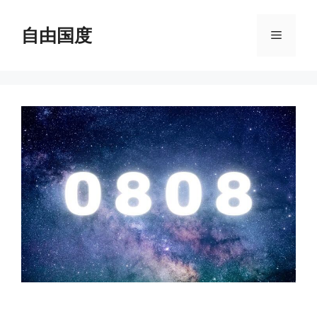
跳
至
自由国度
菜
内
容
单