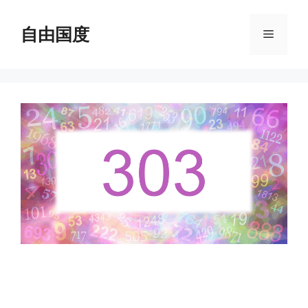
跳
至
自由国度
菜
内
容
单