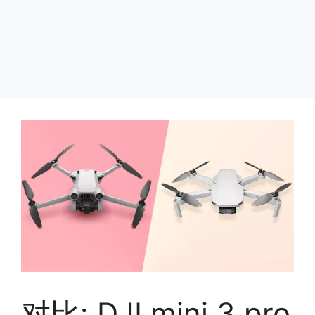
对比: DJI mini 3 pro