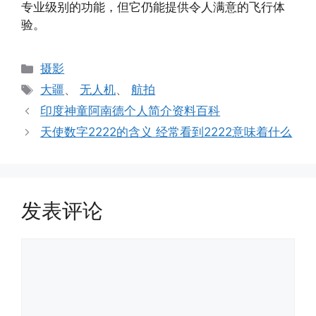
专业级别的功能，但它仍能提供令人满意的飞行体
验。
分
摄影
类
标
大疆
、
无人机
、
航拍
签
印度神童阿南德个人简介资料百科
天使数字2222的含义 经常看到2222意味着什么
发表评论
评
论