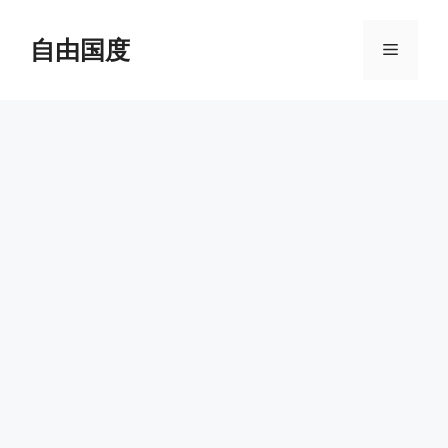
跳
至
自由国度
菜
内
容
单