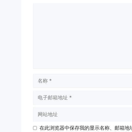
评
论
名
称
电
子
邮
网
箱
站
地
地
在此浏览器中保存我的显示名称、邮箱地
址