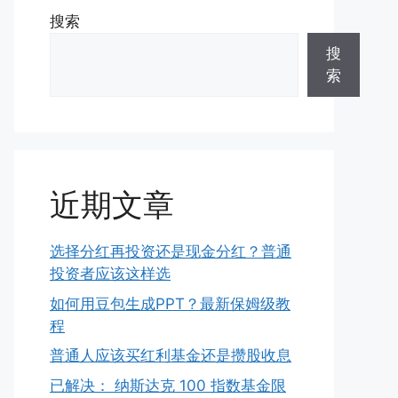
搜索
搜
索
近期文章
选择分红再投资还是现金分红？普通
投资者应该这样选
如何用豆包生成PPT？最新保姆级教
程
普通人应该买红利基金还是攒股收息
已解决： 纳斯达克 100 指数基金限