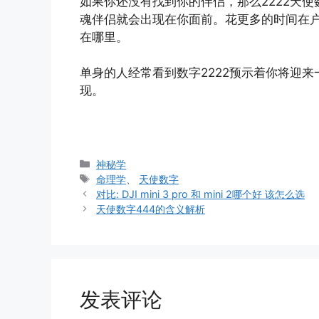
如果你还没有找到你的伴侣，那么2222天
魂伴侣就会出现在你面前。花更多的时间在
在哪里。
单身的人经常看到数字2222预示着你将迎
现。
分
神秘学
类
标
命理学
、
天使数字
签
对比: DJI mini 3 pro 和 mini 2哪个好 该怎么选
天使数字444的含义解析
发表评论