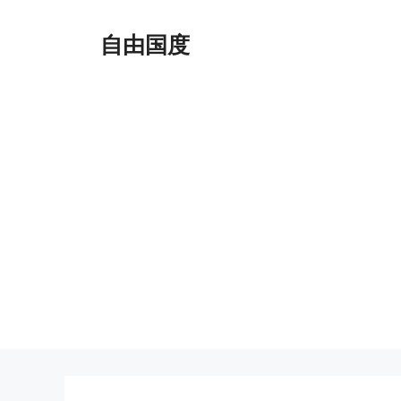
跳
至
自由国度
内
容