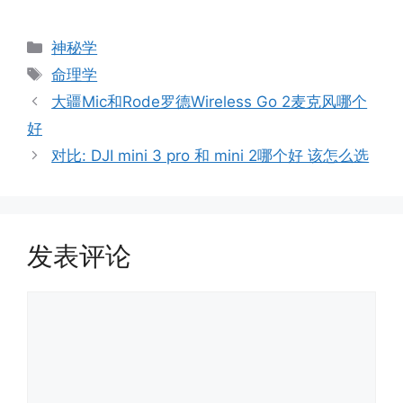
分
神秘学
类
标
命理学
签
大疆Mic和Rode罗德Wireless Go 2麦克风哪个
好
对比: DJI mini 3 pro 和 mini 2哪个好 该怎么选
发表评论
评
论