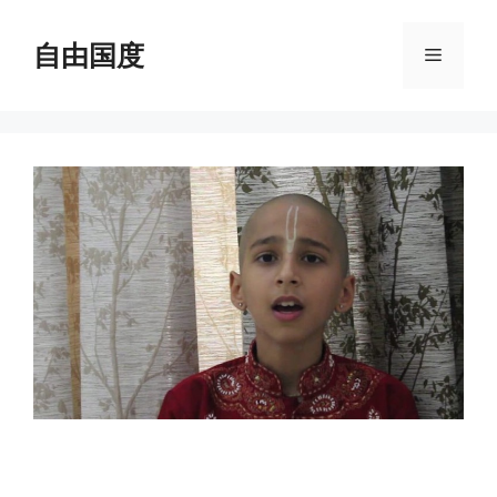
跳
至
自由国度
菜
内
容
单