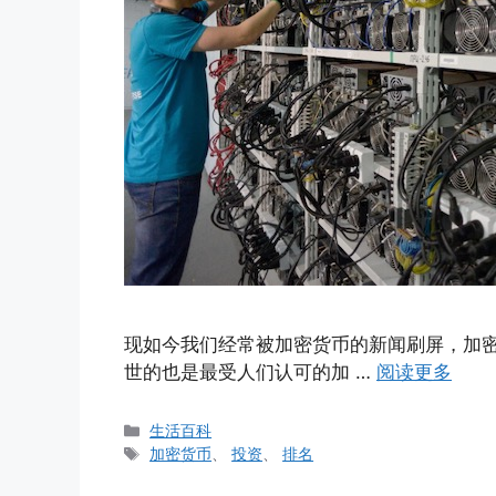
现如今我们经常被加密货币的新闻刷屏，加
世的也是最受人们认可的加 …
阅读更多
分
生活百科
类
标
加密货币
、
投资
、
排名
签