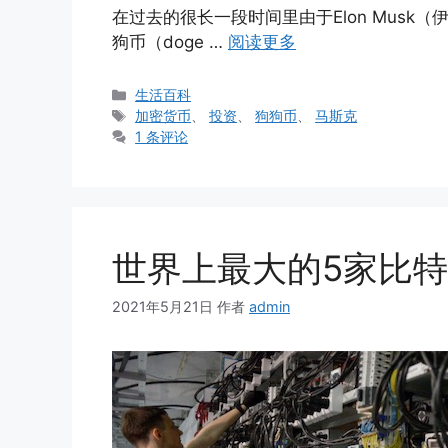
在过去的很长一段时间里由于Elon Mus
狗币（doge …
阅读更多
分
生活百科
类
标
加密货币
、
投资
、
狗狗币
、
马斯克
签
1 条评论
世界上最大的5家比
2021年5月21日
作者
admin