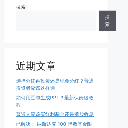
搜索
搜
索
近期文章
选择分红再投资还是现金分红？普通
投资者应该这样选
如何用豆包生成PPT？最新保姆级教
程
普通人应该买红利基金还是攒股收息
已解决： 纳斯达克 100 指数基金限