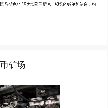
k（伊隆马斯克/也译为埃隆马斯克）频繁的喊单和站台，狗
特币矿场