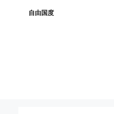
跳
至
自由国度
内
容