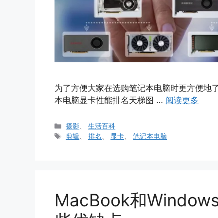
为了方便大家在选购笔记本电脑时更方便地
本电脑显卡性能排名天梯图 …
阅读更多
分
摄影
、
生活百科
类
标
剪辑
、
排名
、
显卡
、
笔记本电脑
签
MacBook和Wind