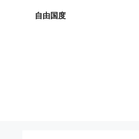
跳
至
自由国度
内
容