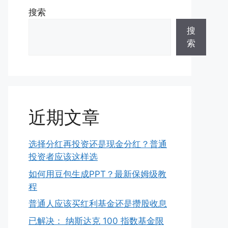
搜索
搜
索
近期文章
选择分红再投资还是现金分红？普通
投资者应该这样选
如何用豆包生成PPT？最新保姆级教
程
普通人应该买红利基金还是攒股收息
已解决： 纳斯达克 100 指数基金限