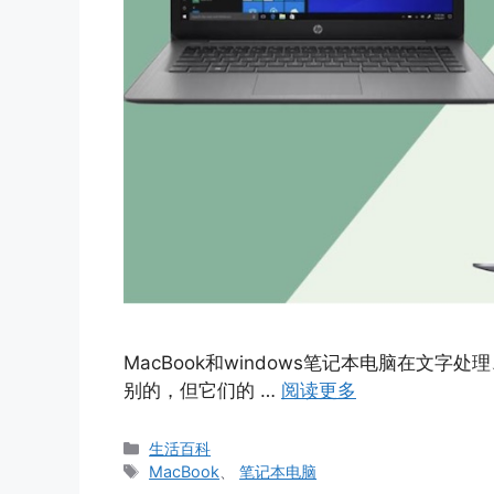
MacBook和windows笔记本电脑在文
别的，但它们的 …
阅读更多
分
生活百科
类
标
MacBook
、
笔记本电脑
签