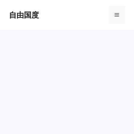
跳
至
自由国度
菜
内
容
单