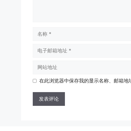
名
称
电
子
邮
网
箱
站
地
地
在此浏览器中保存我的显示名称、邮箱地
址
址