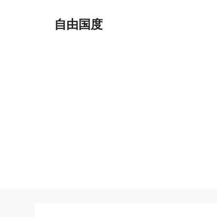
跳
至
自由国度
内
容