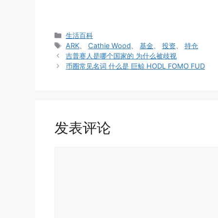
分
生活百科
类
标
ARK
、
Cathie Wood
、
基金
、
投资
、
持仓
签
吉普赛人是哪个国家的 为什么被歧视
币圈常见名词 什么是 巨鲸 HODL FOMO FUD
发表评论
评
论