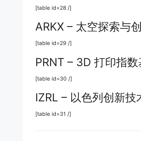
[table id=28 /]
ARKX – 太空探索
[table id=29 /]
PRNT – 3D 打印
[table id=30 /]
IZRL – 以色列创
[table id=31 /]