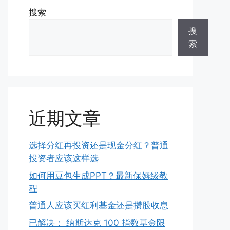
搜索
搜
索
近期文章
选择分红再投资还是现金分红？普通
投资者应该这样选
如何用豆包生成PPT？最新保姆级教
程
普通人应该买红利基金还是攒股收息
已解决： 纳斯达克 100 指数基金限