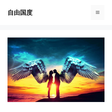
跳
至
自由国度
菜
内
容
单