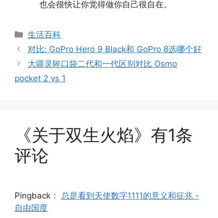
也会很快让你觉得做你自己很自在。
分
生活百科
类
对比: GoPro Hero 9 Black和 GoPro 8选哪个好
大疆灵眸口袋二代和一代区别对比 Osmo
pocket 2 vs 1
《关于双生火焰》有1条
评论
Pingback：
总是看到天使数字1111的意义和征兆 -
自由国度