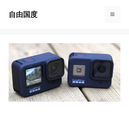
跳
至
自由国度
菜
内
容
单