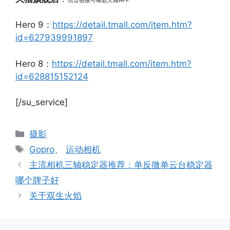
点击链接可唤起天猫APP
Hero 9：
https://detail.tmall.com/item.htm?
id=627939991897
Hero 8：
https://detail.tmall.com/item.htm?
id=628815152124
[/su_service]
分
摄影
类
标
Gopro
、
运动相机
签
主流相机三轴稳定器推荐：单反微单云台稳定器
哪个牌子好
关于双生火焰