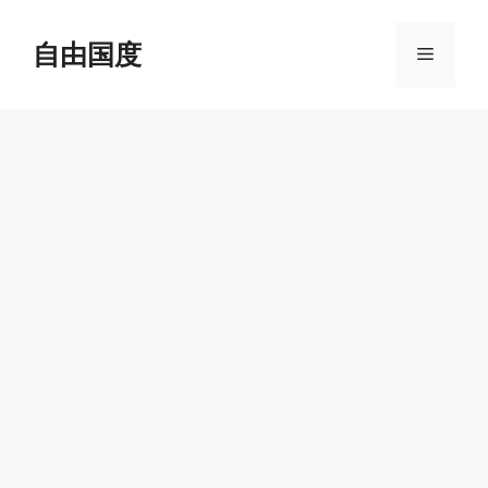
跳
至
自由国度
菜
内
容
单