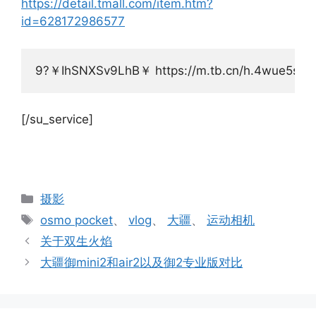
https://detail.tmall.com/item.htm?
id=628172986577
9?￥IhSNXSv9LhB￥ https://m.tb.cn/h.4wue5sI  
[/su_service]
分
摄影
类
标
osmo pocket
、
vlog
、
大疆
、
运动相机
签
关于双生火焰
大疆御mini2和air2以及御2专业版对比