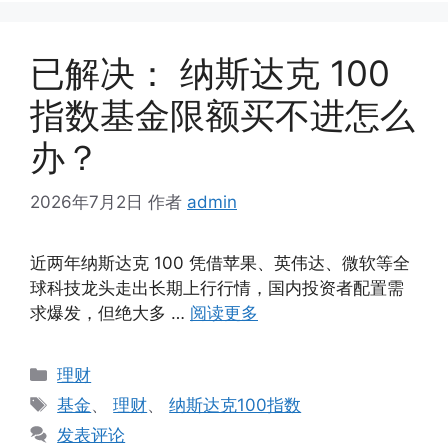
已解决： 纳斯达克 100
指数基金限额买不进怎么
办？
2026年7月2日
作者
admin
近两年纳斯达克 100 凭借苹果、英伟达、微软等全
球科技龙头走出长期上行行情，国内投资者配置需
求爆发，但绝大多 …
阅读更多
分
理财
类
标
基金
、
理财
、
纳斯达克100指数
签
发表评论