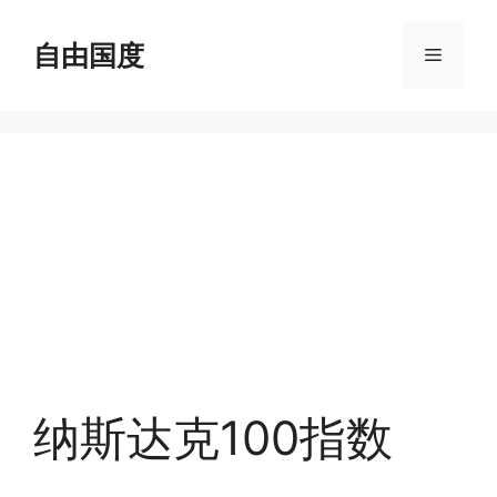
跳
至
自由国度
菜
内
容
单
纳斯达克100指数