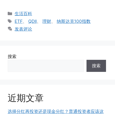
分
生活百科
类
标
ETF
、
QDII
、
理财
、
纳斯达克100指数
签
发表评论
搜索
搜索
近期文章
选择分红再投资还是现金分红？普通投资者应该这