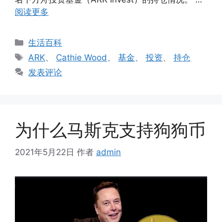
阅读更多
分
生活百科
类
标
ARK
、
Cathie Wood
、
基金
、
投资
、
持仓
签
发表评论
为什么马斯克支持狗狗币
2021年5月22日
作者
admin