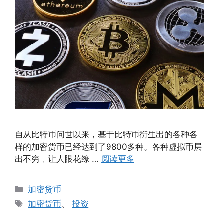
自从比特币问世以来，基于比特币衍生出的各种各
样的加密货币已经达到了9800多种。各种虚拟币层
出不穷，让人眼花缭 …
阅读更多
分
加密货币
类
标
加密货币
、
投资
签