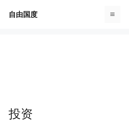
跳
至
自由国度
菜
内
容
单
投资