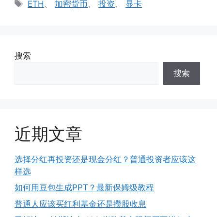
标
ETH
、
加密货币
、
投资
、
显卡
签
搜索
搜索
近期文章
选择分红再投资还是现金分红？普通投资者应该这
样选
如何用豆包生成PPT？最新保姆级教程
普通人应该买红利基金还是攒股收息