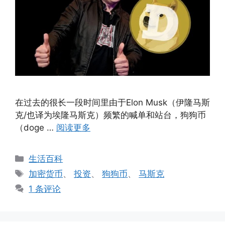
在过去的很长一段时间里由于Elon Musk（伊隆马斯
克/也译为埃隆马斯克）频繁的喊单和站台，狗狗币
（doge …
阅读更多
分
生活百科
类
标
加密货币
、
投资
、
狗狗币
、
马斯克
签
1 条评论