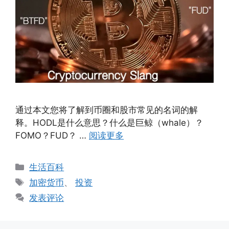
通过本文您将了解到币圈和股市常见的名词的解
释。HODL是什么意思？什么是巨鲸（whale）？
FOMO？FUD？ …
阅读更多
分
生活百科
类
标
加密货币
、
投资
签
发表评论