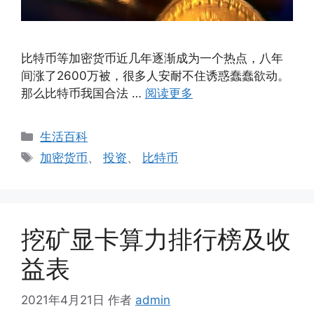
比特币等加密货币近几年逐渐成为一个热点，八年
间涨了2600万被，很多人安耐不住诱惑蠢蠢欲动。
那么比特币我国合法 …
阅读更多
分
生活百科
类
标
加密货币
、
投资
、
比特币
签
挖矿显卡算力排行榜及收
益表
2021年4月21日
作者
admin