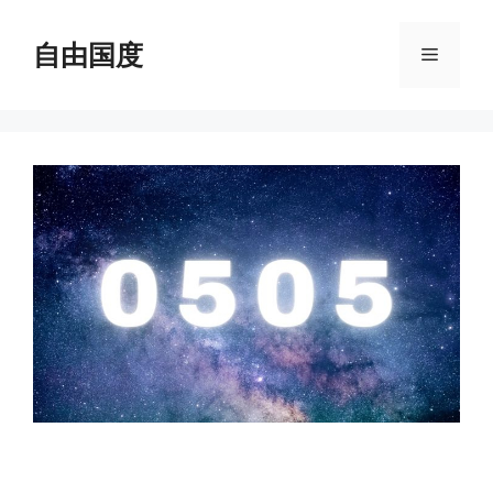
跳
至
自由国度
菜
内
容
单