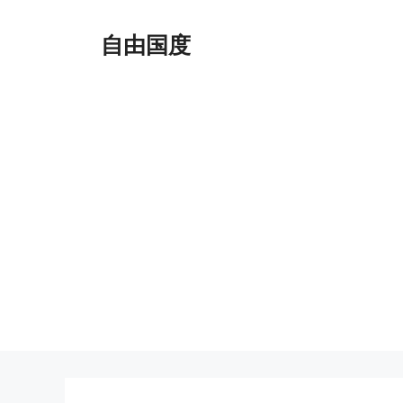
跳
至
自由国度
内
容