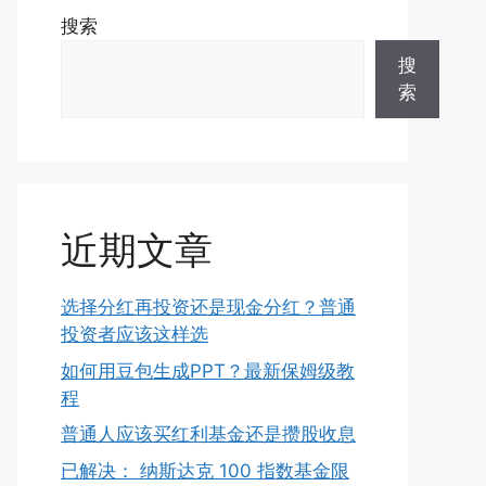
搜索
搜
索
近期文章
选择分红再投资还是现金分红？普通
投资者应该这样选
如何用豆包生成PPT？最新保姆级教
程
普通人应该买红利基金还是攒股收息
已解决： 纳斯达克 100 指数基金限