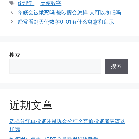
类
标
命理学
、
天使数字
签
冬眠会被饿死吗 被吵醒会怎样 人可以冬眠吗
经常看到天使数字0101有什么寓意和启示
搜索
搜索
近期文章
选择分红再投资还是现金分红？普通投资者应该这
样选