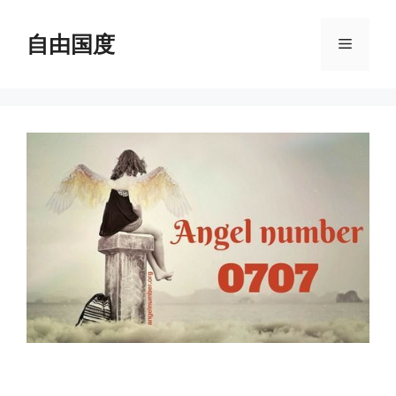
跳
至
自由国度
菜
内
容
单