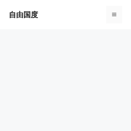
跳
至
自由国度
菜
内
容
单