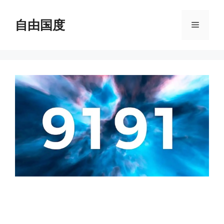
跳
至
自由国度
菜
内
容
单