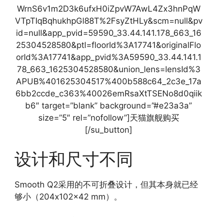
WrnS6v1m2D3k6ufxH0iZpvW7AwL4Zx3hnPqW
VTpTIqBqhukhpGl88T%2FsyZtHLy&scm=null&pv
id=null&app_pvid=59590_33.44.141.178_663_16
25304528580&ptl=floorId%3A17741&originalFlo
orId%3A17741&app_pvid%3A59590_33.44.141.1
78_663_1625304528580&union_lens=lensId%3
APUB%401625304517%400b588c64_2c3e_17a
6bb2ccde_c363%40026emRsaXtTSENo8d0qiik
b6″ target=”blank” background=”#e23a3a”
size=”5″ rel=”nofollow”]天猫旗舰购买
[/su_button]
设计和尺寸不同
Smooth Q2采用的不可折叠设计，但其本身就已经
够小（204x102x42 mm）。