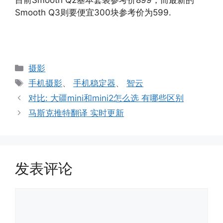
Smooth Q3则要便宜300块参考价为599.
分
摄影
类
标
手机摄影
、
手机稳定器
、
智云
签
对比: 大疆mini和mini2怎么选 有哪些区别
马斯克推特翻译 实时更新
发表评论
评
论