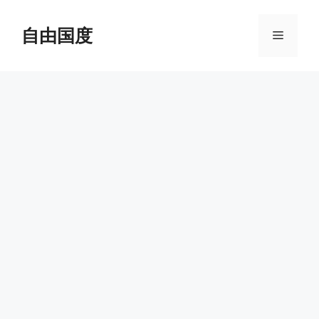
跳
至
自由国度
菜
内
容
单