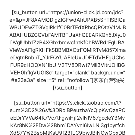
[su_button url=”https://union-click.jd.com/jdc?
e=&p=JF8AAMQDIgZlGFwdAhUPXB5SFTISBlQa
WBUDFwZTGVglRk1fC0RrTEdXRhcQRQtaV1MJB
ABAHUBZCQVbFAMTBFUaXhQEEARKQh5JXyJ0
DVgIUhh1ZzB4XGhxbmwcfhtKf0hBWRdrFgURA
VIeWxAFIgRXHFkSBBMBXCtrFQMiRTvM857Xma
eDgtnBnbnT_YJrFQYUAFIeUxUDFTdVHFgUChs
FUR9cHQQXN1IbUiV2TV8DRwt7MiI3VitrJQIiBG
VEH0hfIgVUGl8c” target=”blank” background=”
#e23a3a” size=”5″ rel=”nofollow”]京东自营购买
[/su_button]
[su_button url=”https://s.click.taobao.com/t?
e=m%3D2%26s%3DRolBPeuzhaYcQipKwQzePO
eEDrYVVa64K7Vc7tFgwiHjf2vlNIV67gccleY3Mv
KAr8hK%2FDw%2Bbm1DAYvnl6lwLNj3g1pyrfch
XdS7Y%2BsbMtKsU9f23fLC9bwJBiNCwGbxDB