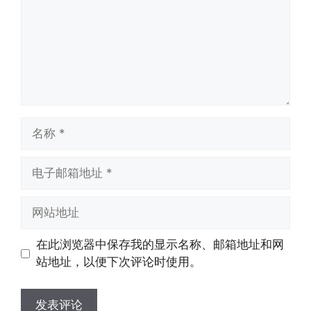
名
称
电
子
邮
网
箱
站
地
地
在此浏览器中保存我的显示名称、邮箱地址和网
址
址
站地址，以便下次评论时使用。