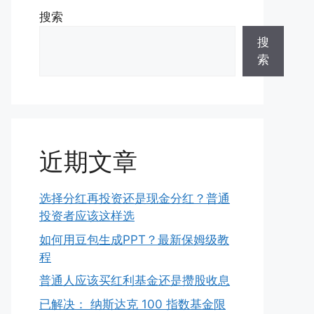
搜索
搜
索
近期文章
选择分红再投资还是现金分红？普通
投资者应该这样选
如何用豆包生成PPT？最新保姆级教
程
普通人应该买红利基金还是攒股收息
已解决： 纳斯达克 100 指数基金限