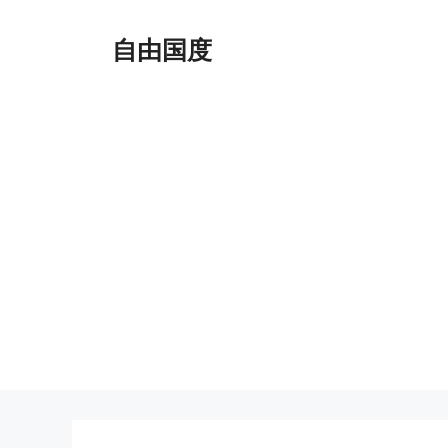
跳
至
自由国度
内
容