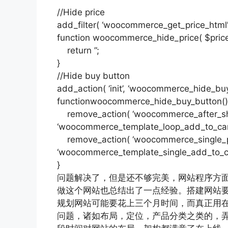
//Hide price
add_filter( ‘woocommerce_get_price_html’
function woocommerce_hide_price( $price
return ”;
}
//Hide buy button
add_action( ‘init’, ‘woocommerce_hide_buy
functionwoocommerce_hide_buy_button()
remove_action( ‘woocommerce_after_sho
‘woocommerce_template_loop_add_to_cart’
remove_action( ‘woocommerce_single_p
‘woocommerce_template_single_add_to_car
}
问题解决了，但是还不够完美，网站程序方
做这个网站也总结出了一点经验。搭建网站
规划网站可能要花上三个月时间，而真正用
问题，诸如布局，定位，产品分类之类的，