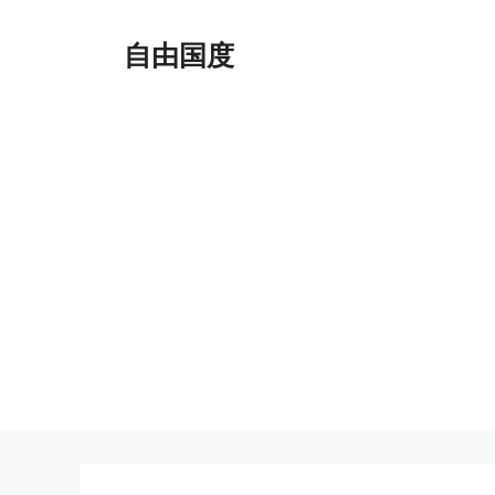
跳
至
自由国度
内
容