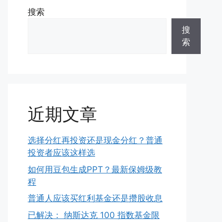
搜索
搜
索
近期文章
选择分红再投资还是现金分红？普通
投资者应该这样选
如何用豆包生成PPT？最新保姆级教
程
普通人应该买红利基金还是攒股收息
已解决： 纳斯达克 100 指数基金限