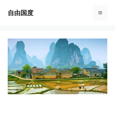
跳
至
自由国度
菜
内
容
单