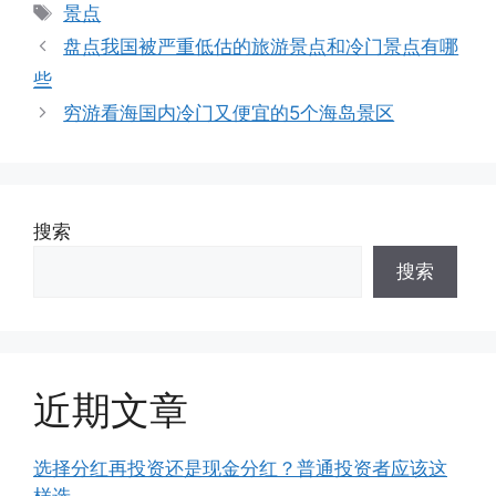
类
标
景点
签
盘点我国被严重低估的旅游景点和冷门景点有哪
些
穷游看海国内冷门又便宜的5个海岛景区
搜索
搜索
近期文章
选择分红再投资还是现金分红？普通投资者应该这
样选