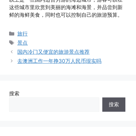
这些城市里欣赏到美丽的海滩和海景，并品尝到新
鲜的海鲜美食，同时也可以控制自己的旅游预算。
分
旅行
类
标
景点
签
国内冷门又便宜的旅游景点推荐
去澳洲工作一年挣30万人民币现实吗
搜索
搜索