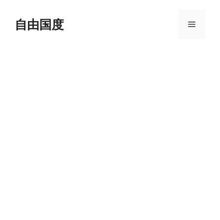
跳
至
自由国度
菜
内
容
单