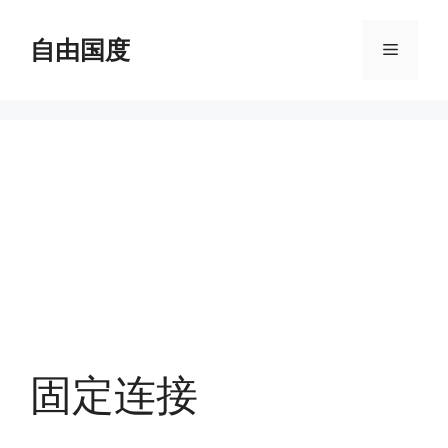
跳
至
自由国度
菜
内
容
单
固定连接