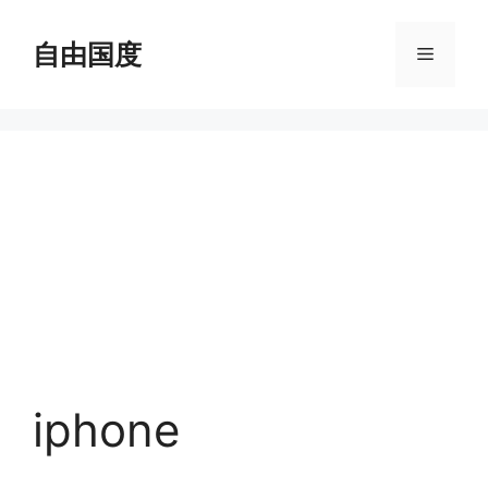
跳
至
自由国度
菜
内
容
单
iphone