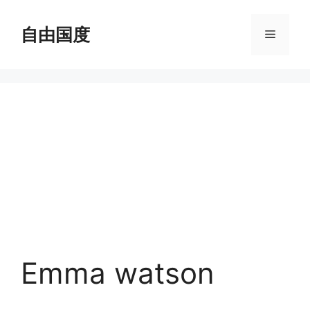
跳
至
自由国度
菜
内
容
单
Emma watson