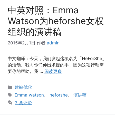
中英对照：Emma
Watson为heforshe女权
组织的演讲稿
2015年2月1日
作者
admin
中文翻译：今天，我们发起这项名为「HeForShe」
的活动。我向你们伸出求援的手，因为这项行动需
要你的帮助。我 …
阅读更多
分
建站优化
类
标
Emma watson
、
heforshe
、
演讲稿
签
3 条评论