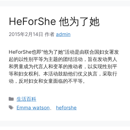
HeForShe 他为了她
2015年2月14日
作者
admin
HeForShe也即“他为了她”活动是由联合国妇女署发
起的以性别平等为主题的团结活动，旨在发动男人
和男童成为代言人和变革的推动者，以实现性别平
等和妇女权利。本活动鼓励他们仗义执言，采取行
动，反对妇女和女童面临的不平等。
分
生活百科
类
标
Emma watson
、
heforshe
签