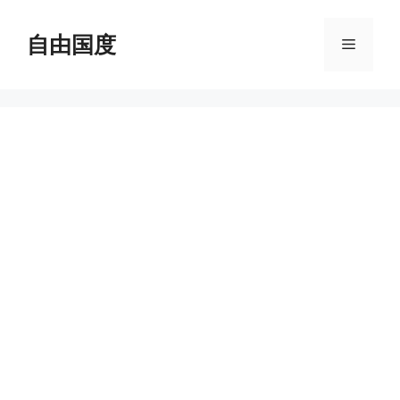
跳
至
自由国度
菜
内
容
单