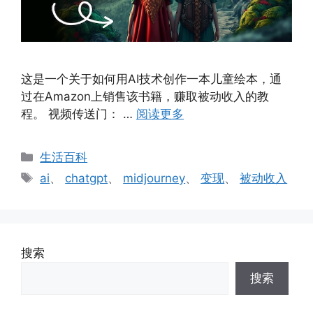
这是一个关于如何用AI技术创作一本儿童绘本，通
过在Amazon上销售该书籍，赚取被动收入的教
程。 视频传送门： …
阅读更多
分
生活百科
类
标
ai
、
chatgpt
、
midjourney
、
变现
、
被动收入
签
搜索
搜索