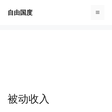
跳
至
自由国度
菜
内
容
单
被动收入