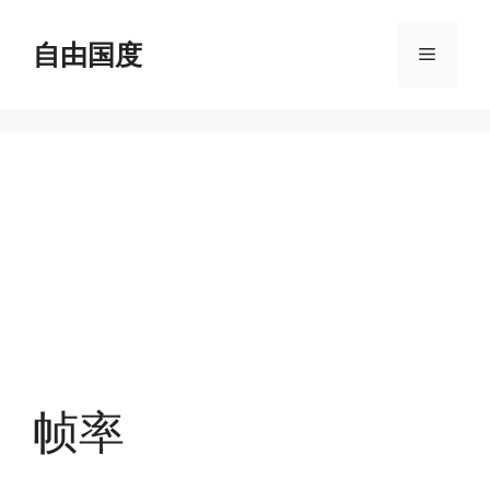
跳
至
自由国度
菜
内
容
单
帧率